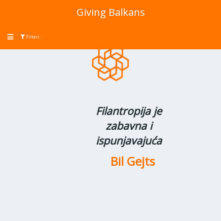
Giving Balkans
Toggle
Filteri :
navigation
Izbor zemlje
Filantropija je
zabavna i
ispunjavajuća
Bil Gejts